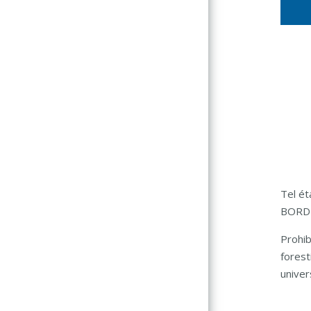
Tel ét
BORDE
Prohib
forest
univer