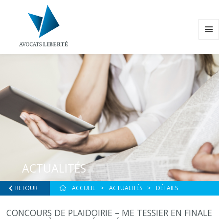
MENU
ET
WIDG
ACTUALITÉS
RETOUR
ACCUEIL
ACTUALITÉS
DÉTAILS
CONCOURS DE PLAIDOIRIE – ME TESSIER EN FINALE