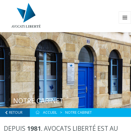
MENU
ET
WIDG
NOTRE CABINET
RETOUR
ACCUEIL
NOTRE CABINET
DEPUIS
1981
, AVOCATS LIBERTÉ EST AU