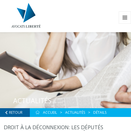
MENU
ET
WIDG
ACTUALITÉS
RETOUR
ACCUEIL
ACTUALITÉS
DÉTAILS
DROIT À LA DÉCONNEXION: LES DÉPUTÉS