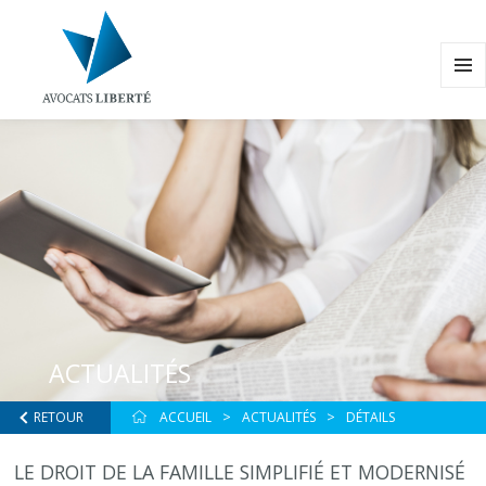
MENU
ET
WIDG
ACTUALITÉS
RETOUR
ACCUEIL
ACTUALITÉS
DÉTAILS
LE DROIT DE LA FAMILLE SIMPLIFIÉ ET MODERNISÉ