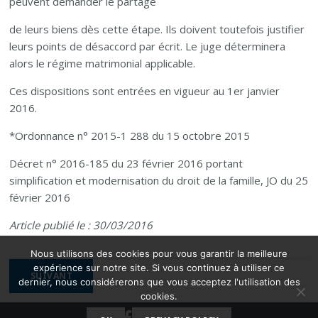
peuvent demander le partage
de leurs biens dès cette étape. Ils doivent toutefois justifier
leurs points de désaccord par écrit. Le juge déterminera
alors le régime matrimonial applicable.
Ces dispositions sont entrées en vigueur au 1er janvier
2016.
*Ordonnance n° 2015-1 288 du 15 octobre 2015
Décret n° 2016-185 du 23 février 2016 portant
simplification et modernisation du droit de la famille, JO du 25
février 2016
Article publié le : 30/03/2016
Nous utilisons des cookies pour vous garantir la meilleure
NAVIGATION
expérience sur notre site. Si vous continuez à utiliser ce
SUIVANT
dernier, nous considérerons que vous acceptez l'utilisation des
DE
cookies.
L’ARTICLE
facebook
twitter
google