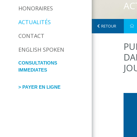
AC
HONORAIRES
ACTUALITÉS
RETOUR
CONTACT
PU
ENGLISH SPOKEN
DA
CONSULTATIONS
JO
IMMEDIATES
> PAYER EN LIGNE
facebook
twitter
google
map