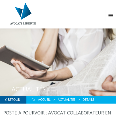
MENU
ET
WIDG
ACTUALITÉS
RETOUR
ACCUEIL
ACTUALITÉS
DÉTAILS
POSTE A POURVOIR : AVOCAT COLLABORATEUR EN