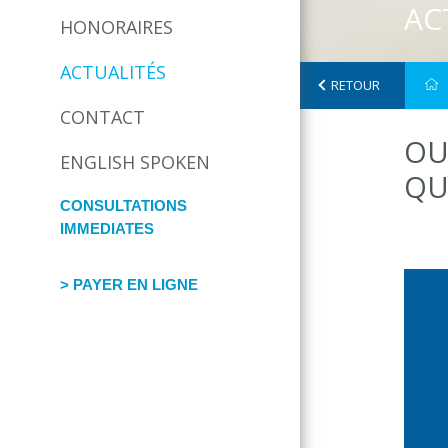
AC
HONORAIRES
ACTUALITÉS
RETOUR
CONTACT
OU
ENGLISH SPOKEN
QU
CONSULTATIONS
IMMEDIATES
> PAYER EN LIGNE
facebook
twitter
google
map