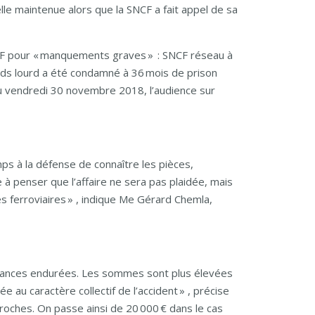
elle maintenue alors que la SNCF a fait appel de sa
SNCF pour « manquements graves » : SNCF réseau à
ids lourd a été condamné à 36 mois de prison
au vendredi 30 novembre 2018, l’audience sur
mps à la défense de connaître les pièces,
 à penser que l’affaire ne sera pas plaidée, mais
s ferroviaires » , indique Me Gérard Chemla,
souffrances endurées. Les sommes sont plus élevées
e au caractère collectif de l’accident » , précise
roches. On passe ainsi de 20 000 € dans le cas