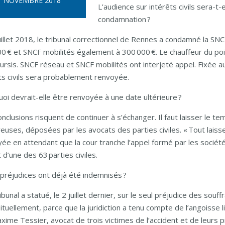
NOVEMBRE 2018
L’audience sur intérêts civils sera-t-
condamnation ?
uillet 2018, le tribunal correctionnel de Rennes a condamné la 
0 € et SNCF mobilités également à 300 000 €. Le chauffeur du po
ursis. SNCF réseau et SNCF mobilités ont interjeté appel. Fixée 
ts civils sera probablement renvoyée.
oi devrait-elle être renvoyée à une date ultérieure ?
nclusions risquent de continuer à s’échanger. Il faut laisser le te
uses, déposées par les avocats des parties civiles. « Tout laisse
ée en attendant que la cour tranche l’appel formé par les société
 d’une des 63 parties civiles.
préjudices ont déjà été indemnisés ?
ribunal a statué, le 2 juillet dernier, sur le seul préjudice des 
ituellement, parce que la juridiction a tenu compte de l’angoisse lié
ime Tessier, avocat de trois victimes de l’accident et de leurs p