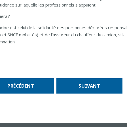
rudence sur laquelle les professionnels s’appuient.
iera ?
ncipe est celui de la solidarité des personnes déclarées responsab
 et SNCF mobilités) et de l’assureur du chauffeur du camion, si la
mnation.
VIGATION
PRÉCÉDENT
SUIVANT
RTICLE