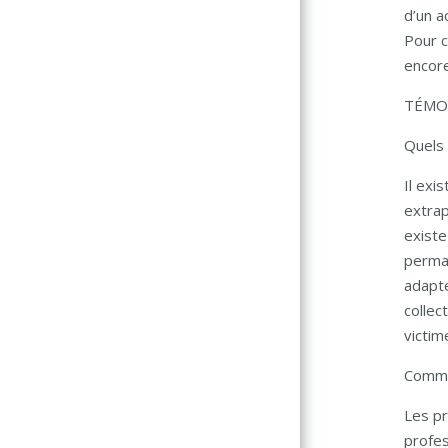
d’un a
Pour c
encore
TÉMOIG
Quels 
Il exi
extrap
existe
perman
adapté
collec
victim
Commen
Les pr
profes