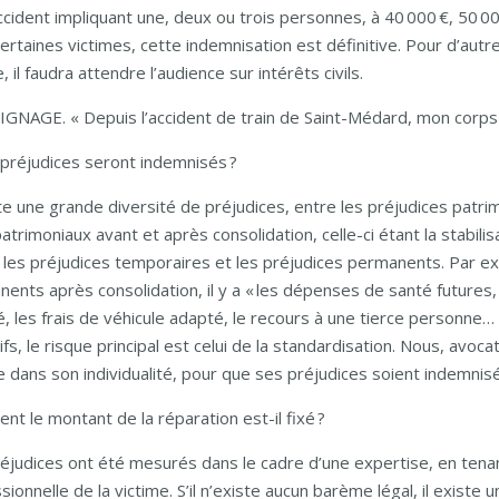
ccident impliquant une, deux ou trois personnes, à 40 000 €, 50 000
ertaines victimes, cette indemnisation est définitive. Pour d’autr
, il faudra attendre l’audience sur intérêts civils.
NAGE. « Depuis l’accident de train de Saint-Médard, mon corps 
préjudices seront indemnisés ?
ste une grande diversité de préjudices, entre les préjudices patr
atrimoniaux avant et après consolidation, celle-ci étant la stabilisa
 les préjudices temporaires et les préjudices permanents. Par e
ents après consolidation, il y a « les dépenses de santé futures, 
, les frais de véhicule adapté, le recours à une tierce personne…
tifs, le risque principal est celui de la standardisation. Nous, avoca
e dans son individualité, pour que ses préjudices soient indemnisés
t le montant de la réparation est-il fixé ?
éjudices ont été mesurés dans le cadre d’une expertise, en tenan
sionnelle de la victime. S’il n’existe aucun barème légal, il exist