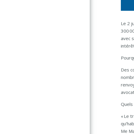
Le 2 j
300 00
avec s
intérê
Pourqu
Des co
nombre
renvoy
avocat
Quels 
« Le t
qu’hab
Me Max