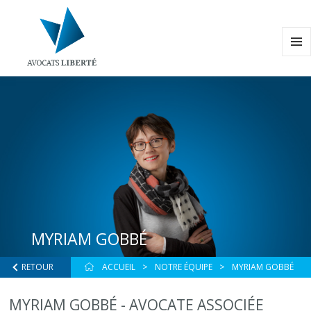
MENU
ET
WIDG
MYRIAM GOBBÉ
RETOUR
ACCUEIL
NOTRE ÉQUIPE
MYRIAM GOBBÉ
MYRIAM GOBBÉ
- AVOCATE ASSOCIÉE