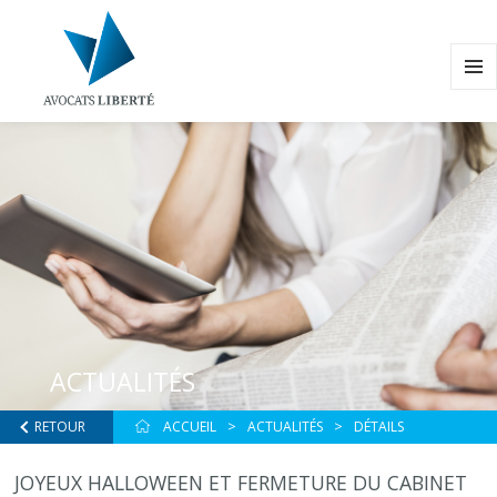
MENU
ET
WIDG
ACTUALITÉS
RETOUR
ACCUEIL
ACTUALITÉS
DÉTAILS
JOYEUX HALLOWEEN ET FERMETURE DU CABINET