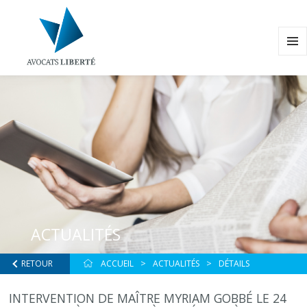
MENU
ET
WIDG
ACTUALITÉS
RETOUR
ACCUEIL
ACTUALITÉS
DÉTAILS
INTERVENTION DE MAÎTRE MYRIAM GOBBÉ LE 24